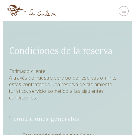
Arrival
Condiciones de la reserva
Departure
Estimado cliente,
A través de nuestro servicio de reservas on-line,
estás contratando una reserva de alojamiento
turístico, servicio sometido a las siguientes
Guests
condiciones:
2
Promo code
ADULTS
condiciones generales
CHILDRENS
/ 0-11 años