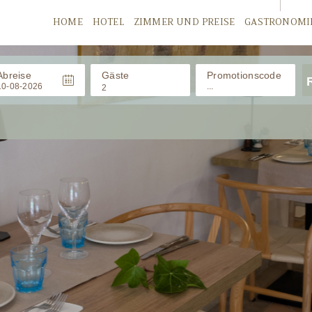
HOME
HOTEL
ZIMMER UND PREISE
GASTRONOMI
Abreise
Gäste
Promotionscode
2
ERWACHSENE
KINDER
/ 0-11 años
Babys
/ 0-2 años
ANWENDEN